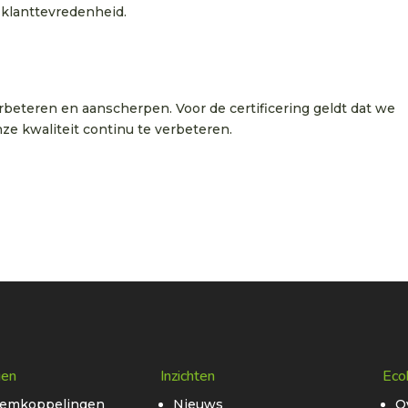
 klanttevredenheid.
beteren en aanscherpen. Voor de certificering geldt dat we
ze kwaliteit continu te verbeteren.
gen
Inzichten
Eco
eemkoppelingen
Nieuws
O