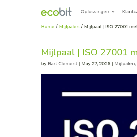
Oplossingen
Klantc
Home
/
Mijlpalen
/
Mijlpaal | ISO 27001 me
Mijlpaal | ISO 27001 m
by
Bart Clement
|
May 27, 2026
|
Mijlpalen