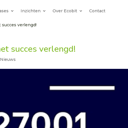
ases
Inzichten
Over Ecobit
Contact
t succes verlengd!
et succes verlengd!
,
Nieuws