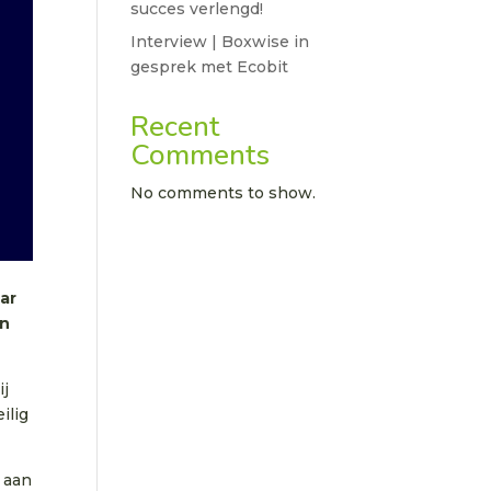
succes verlengd!
Interview | Boxwise in
gesprek met Ecobit
Recent
Comments
No comments to show.
ar
en
ij
ilig
j aan